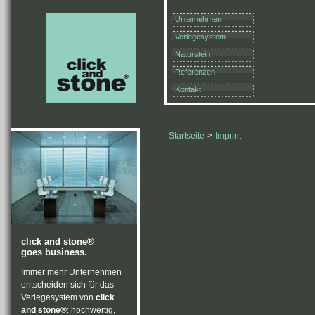
Unternehmen
Verlegesystem
Naturstein
Referenzen
Kontakt
Startseite
>
Imprint
click and stone®
goes business.
Immer mehr Unternehmen
entscheiden sich für das
Verlegesystem von
click
and stone®
: hochwertig,