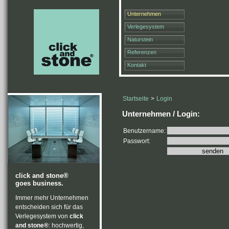
Unternehmen
Verlegesystem
Naturstein
Referenzen
Kontakt
Startseite
>
Login
Unternehmen / Login:
Benutzername:
Passwort:
click and stone®
goes business.
Immer mehr Unternehmen
entscheiden sich für das
Verlegesystem von
click
and stone®
: hochwertig,