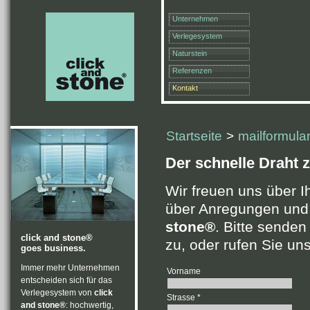
Unternehmen
Verlegesystem
Naturstein
Referenzen
Kontakt
Startseite
>
mailformula
Der schnelle Draht z
Wir freuen uns über I
über Anregungen un
stone®
. Bitte senden
click and stone®
zu, oder rufen Sie uns
goes business.
Immer mehr Unternehmen
Vorname
entscheiden sich für das
Verlegesystem von
click
Strasse *
and stone®
: hochwertig,