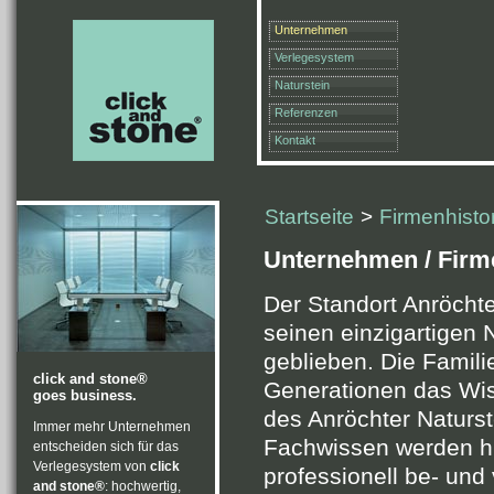
Unternehmen
Verlegesystem
Naturstein
Referenzen
Kontakt
Startseite
>
Firmenhisto
Unternehmen / Firme
Der Standort Anröchte 
seinen einzigartigen N
geblieben. Die Famili
click and stone®
Generationen das Wis
goes business.
des Anröchter Naturst
Immer mehr Unternehmen
Fachwissen werden hie
entscheiden sich für das
Verlegesystem von
click
professionell be- und 
and stone®
: hochwertig,