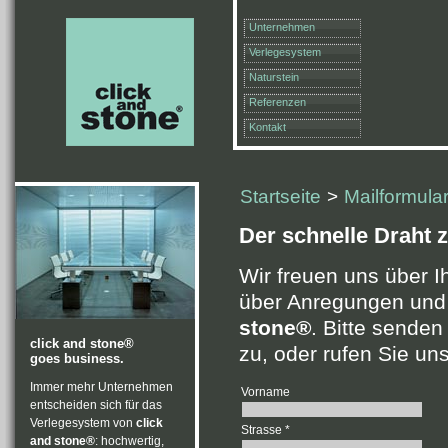
Unternehmen
Verlegesystem
Naturstein
Referenzen
Kontakt
Startseite
>
Mailformula
Der schnelle Draht z
Wir freuen uns über I
über Anregungen un
stone®
. Bitte senden
click and stone®
zu, oder rufen Sie uns
goes business.
Immer mehr Unternehmen
Vorname
entscheiden sich für das
Verlegesystem von
click
Strasse *
and stone®
: hochwertig,