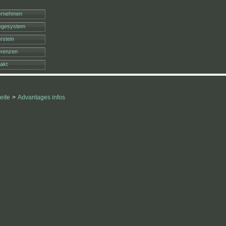
ernehmen
legesystem
rstein
erenzen
akt
eite
>
Advantages infos