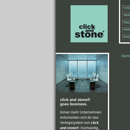
Unt
Ver
Natu
Ref
Kont
Starts
click and stone®
goes business.
Immer mehr Unternehmen
entscheiden sich für das
Verlegesystem von
click
and stone®
: hochwertig,