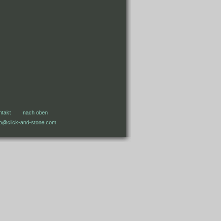
ntakt
nach oben
fo@click-and-stone.com