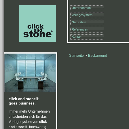
Unternehmen
Verlegesystem
Naturstein
Referenzen
Kontakt
Startseite
>
Background
click and stone®
goes business.
Immer mehr Unternehmen
entscheiden sich für das
Verlegesystem von
click
and stone®
: hochwertig,