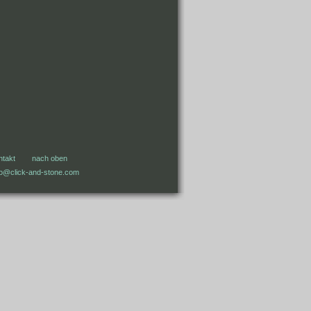
ntakt
nach oben
fo@click-and-stone.com