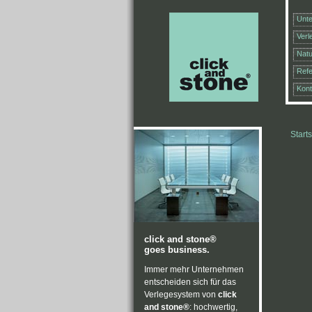
Unt
Ver
Natu
Ref
Kont
Starts
click and stone®
goes business.
Immer mehr Unternehmen
entscheiden sich für das
Verlegesystem von
click
and stone®
: hochwertig,