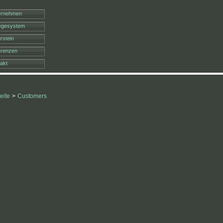
ernehmen
legesystem
rstein
erenzen
akt
eite
>
Customers