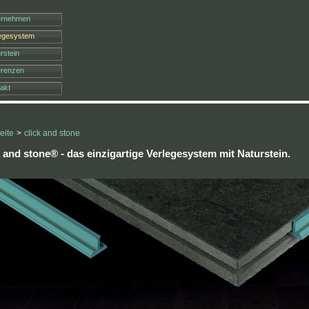
ernehmen
legesystem
rstein
erenzen
akt
eite
>
click and stone
k and stone® - das einzigartige Verlegesystem mit Naturstein.