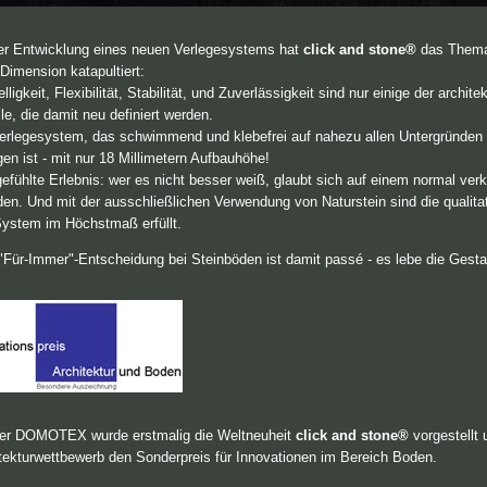
er Entwicklung eines neuen Verlegesystems hat
click and stone®
das Thema 
Dimension katapultiert:
lligkeit, Flexibilität, Stabilität, und Zuverlässigkeit sind nur einige der archit
ile, die damit neu definiert werden.
erlegesystem, das schwimmend und klebefrei auf nahezu allen Untergründen 
gen ist - mit nur 18 Millimetern Aufbauhöhe!
efühlte Erlebnis: wer es nicht besser weiß, glaubt sich auf einem normal ver
den. Und mit der ausschließlichen Verwendung von Naturstein sind die qualit
ystem im Höchstmaß erfüllt.
"Für-Immer"-Entscheidung bei Steinböden ist damit passé - es lebe die Gestal
der DOMOTEX wurde erstmalig die Weltneuheit
click and stone®
vorgestellt
tekturwettbewerb den Sonderpreis für Innovationen im Bereich Boden.