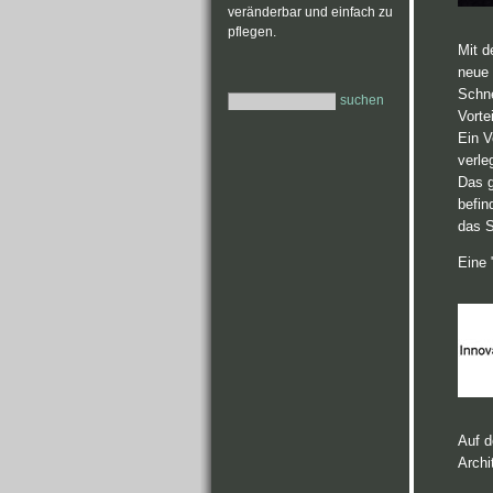
veränderbar und einfach zu
pflegen.
Mit d
neue 
Schne
suchen
Vorte
Ein V
verle
Das g
befin
das S
Eine 
Auf 
Archi