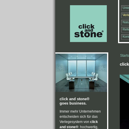
Unt
Ver
Natu
Ref
Kont
Starts
clic
click and stone®
goes business.
Immer mehr Unternehmen
entscheiden sich für das
Verlegesystem von
click
and stone®
: hochwertig,